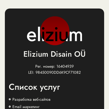
Elizium Disain OÜ
Рег. номер: 16404939
LEI: 98450090DD6K9CF71082
Список услуг
Разработка веб-сайтов
Email маркетинг