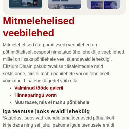
Mitmelehelised
veebilehed
Mitmelehelised (korporatiivsed) veebilehed on
põhimõtteliselt eespool nimetatud ühe lehekülje veebilehed,
millel on lisaks põhilehele veel täiendavaid lehekülgi.
Elizium Disain pakub tavaliselt lisalehtedele neid
sektsioone, mis ei mahu põhilehele või on tehniliselt
võimatud. Lisalehekülgedel võib olla:
Valminud tööde galerii
Hinnapäringu vorm
Muu teave, mis ei mahu põhilehele
Iga teenuse jaoks eraldi lehekülg
Sagedasti soovivad kliendid oma teenuseid põhjalikult
kirjeldada ning sel juhul pakume igale teenusele eraldi