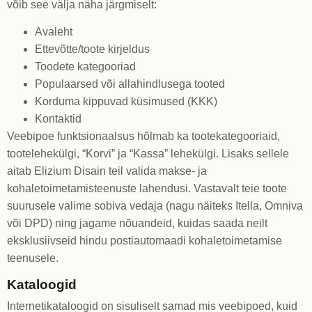
võib see välja näha järgmiselt:
Avaleht
Ettevõtte/toote kirjeldus
Toodete kategooriad
Populaarsed või allahindlusega tooted
Korduma kippuvad küsimused (KKK)
Kontaktid
Veebipoe funktsionaalsus hõlmab ka tootekategooriaid,
tootelehekülgi, “Korvi” ja “Kassa” lehekülgi. Lisaks sellele
aitab Elizium Disain teil valida makse- ja
kohaletoimetamisteenuste lahendusi. Vastavalt teie toote
suurusele valime sobiva vedaja (nagu näiteks Itella, Omniva
või DPD) ning jagame nõuandeid, kuidas saada neilt
eksklusiivseid hindu postiautomaadi kohaletoimetamise
teenusele.
Kataloogid
Internetikataloogid on sisuliselt samad mis veebipoed, kuid