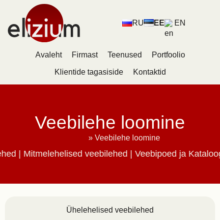
RU
EE
EN
Avaleht
Firmast
Teenused
Portfoolio
Klientide tagasiside
Kontaktid
Veebilehe loomine
Avaleht
»
Veebilehe loomine
Mitmelehelised veebilehed | Veebipoed ja Kataloogid
Ühelehelised veebilehed