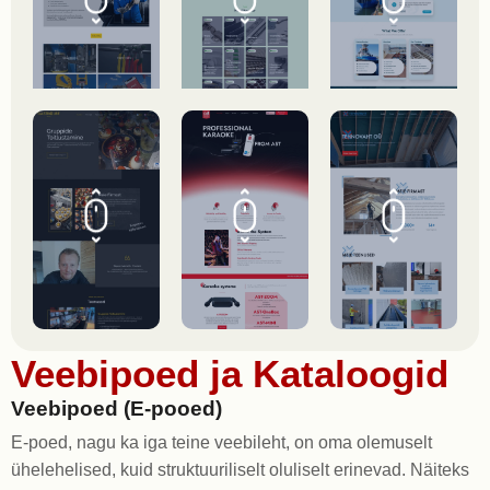
Veebipoed ja Kataloogid
Veebipoed (E-pooed)
E-poed, nagu ka iga teine ​​veebileht, on oma olemuselt
ühelehelised, kuid struktuuriliselt oluliselt erinevad. Näiteks