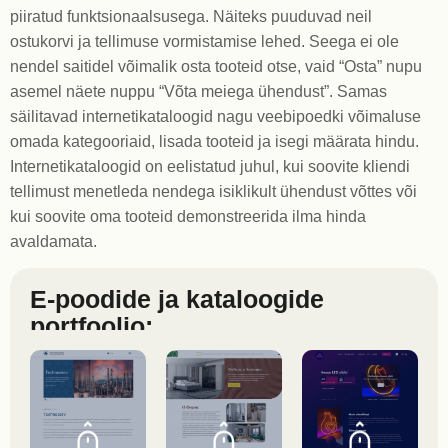
piiratud funktsionaalsusega. Näiteks puuduvad neil
ostukorvi ja tellimuse vormistamise lehed. Seega ei ole
nendel saitidel võimalik osta tooteid otse, vaid “Osta” nupu
asemel näete nuppu “Võta meiega ühendust”. Samas
säilitavad internetikataloogid nagu veebipoedki võimaluse
omada kategooriaid, lisada tooteid ja isegi määrata hindu.
Internetikataloogid on eelistatud juhul, kui soovite kliendi
tellimust menetleda nendega isiklikult ühendust võttes või
kui soovite oma tooteid demonstreerida ilma hinda
avaldamata.
E-poodide ja kataloogide
portfoolio: