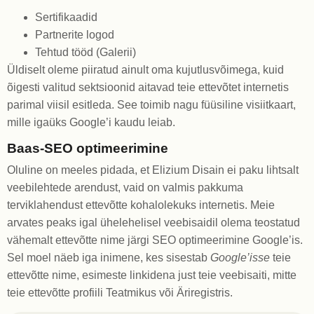
Sertifikaadid
Partnerite logod
Tehtud tööd (Galerii)
Üldiselt oleme piiratud ainult oma kujutlusvõimega, kuid
õigesti valitud sektsioonid aitavad teie ettevõtet internetis
parimal viisil esitleda. See toimib nagu füüsiline visiitkaart,
mille igaüks Google’i kaudu leiab.
Baas-SEO optimeerimine
Oluline on meeles pidada, et Elizium Disain ei paku lihtsalt
veebilehtede arendust, vaid on valmis pakkuma
terviklahendust ettevõtte kohalolekuks internetis. Meie
arvates peaks igal ühelehelisel veebisaidil olema teostatud
vähemalt ettevõtte nime järgi SEO optimeerimine Google’is.
Sel moel näeb iga inimene, kes sisestab
Google’isse
teie
ettevõtte nime, esimeste linkidena just teie veebisaiti, mitte
teie ettevõtte profiili Teatmikus või Äriregistris.