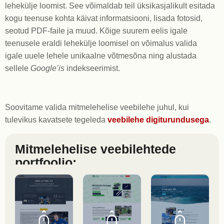
lehekülje loomist. See võimaldab teil üksikasjalikult esitada
kogu teenuse kohta käivat informatsiooni, lisada fotosid,
seotud PDF-faile ja muud. Kõige suurem eelis igale
teenusele eraldi lehekülje loomisel on võimalus valida
igale uuele lehele unikaalne võtmesõna ning alustada
sellele
Google’is
indekseerimist.
Soovitame valida mitmelehelise veebilehe juhul, kui
tulevikus kavatsete tegeleda
veebilehe digiturundusega
.
Mitmelehelise veebilehtede
portfoolio: