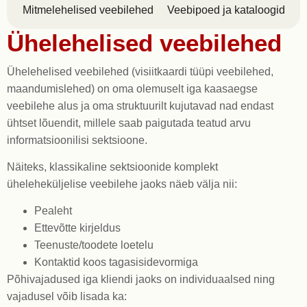
Mitmelehelised veebilehed
Veebipoed ja kataloogid
Ühelehelised veebilehed
Ühelehelised veebilehed (visiitkaardi tüüpi veebilehed,
maandumislehed) on oma olemuselt iga kaasaegse
veebilehe alus ja oma struktuurilt kujutavad nad endast
ühtset lõuendit, millele saab paigutada teatud arvu
informatsioonilisi sektsioone.
Näiteks, klassikaline sektsioonide komplekt
üheleheküljelise veebilehe jaoks näeb välja nii:
Pealeht
Ettevõtte kirjeldus
Teenuste/toodete loetelu
Kontaktid koos tagasisidevormiga
Põhivajadused iga kliendi jaoks on individuaalsed ning
vajadusel võib lisada ka: