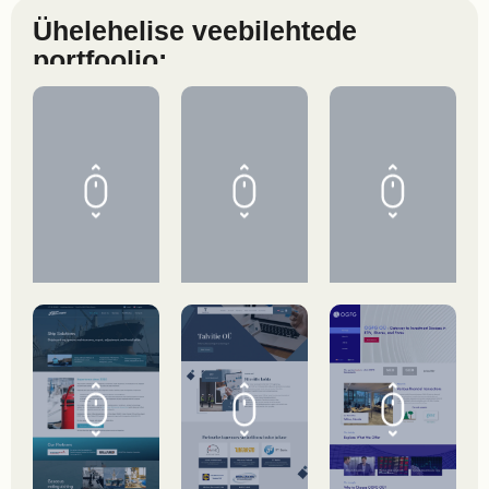
Ühelehelise veebilehtede
portfoolio: